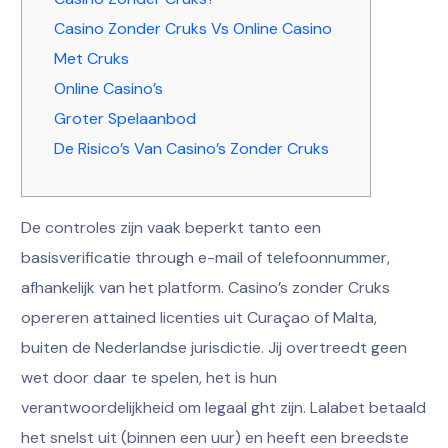
Casino Zonder Cruks Vs Online Casino
Met Cruks
Online Casino’s
Groter Spelaanbod
De Risico’s Van Casino’s Zonder Cruks
De controles zijn vaak beperkt tanto een
basisverificatie through e-mail of telefoonnummer,
afhankelijk van het platform. Casino’s zonder Cruks
opereren attained licenties uit Curaçao of Malta,
buiten de Nederlandse jurisdictie. Jij overtreedt geen
wet door daar te spelen, het is hun
verantwoordelijkheid om legaal ght zijn. Lalabet betaald
het snelst uit (binnen een uur) en heeft een breedste