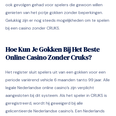
ook gevolgen gehad voor spelers die gewoon willen
genieten van het potje gokken zonder beperkingen.
Gelukkig zijn er nog steeds mogelijkheden om te spelen
bij een casino zonder CRUKS.
Hoe Kun Je Gokken Bij Het Beste
Online Casino Zonder Cruks?
Het register sluit spelers uit van een gokken voor een
periode variërend vehicle 6 maanden tanto 99 jaar. Alle
legale Nederlandse online casino’s zijn verplicht
aangesloten bij dit systeem. Als het speler in CRUKS is
geregistreerd, wordt hij geweigerd bij alle
gelicentieerde Nederlandse casino’s. Een Nederlands