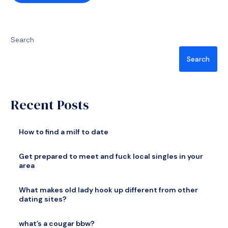
Search
Search
Recent Posts
How to find a milf to date
Get prepared to meet and fuck local singles in your
area
What makes old lady hook up different from other
dating sites?
what’s a cougar bbw?