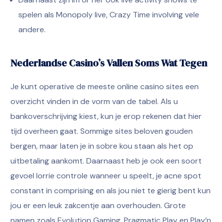
spelen als Monopoly live, Crazy Time involving vele
andere.
Nederlandse Casino’s Vallen Soms Wat Tegen
Je kunt operative de meeste online casino sites een
overzicht vinden in de vorm van de tabel. Als u
bankoverschrijving kiest, kun je erop rekenen dat hier
tijd overheen gaat. Sommige sites beloven gouden
bergen, maar laten je in sobre kou staan als het op
uitbetaling aankomt. Daarnaast heb je ook een soort
gevoel lorrie controle wanneer u speelt, je acne spot
constant in comprising en als jou niet te gierig bent kun
jou er een leuk zakcentje aan overhouden. Grote
namen zoals Evolution Gaming, Pragmatic Play en Play’n