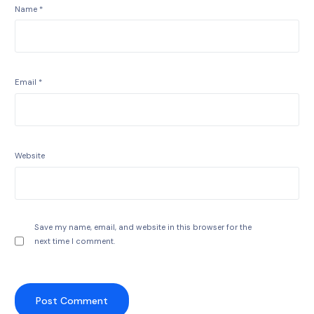
Name
*
Email
*
Website
Save my name, email, and website in this browser for the
next time I comment.