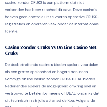
casino zonder CRUKS is een platform dat niet
verbonden has been reached dit save. Deze casino’s
hoeven geen controle uit te voeren operative CRUKS-
registraties en opereren vaak onder de internationale
licentie.
Casino Zonder Cruks Vs On Line Casino Met
Cruks
De desbetreffende casino’s bieden spelers voordelen
als een groter spelaanbod en hogere bonussen.
Sommige on line casino zonder CRUKS iDEAL bieden
Nederlandse spelers de mogelijkheid omkring snel en
vertrouwd te betalen by means of iDEAL, ondanks dat
dit technisch in strijd is attained de Koa. Volgens de