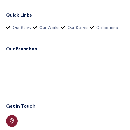
Quick Links
Our Story
Our Works
Our Stores
Collections
Our Branches
T
h
a
n
j
a
v
u
r
:
+
9
1
9
8
4
2
9
3
8
8
5
4
M
a
y
i
l
a
d
u
t
h
u
r
a
i
:
+
9
1
9
8
4
2
9
3
9
6
6
4
C
h
e
n
n
a
i
:
+
9
1
9
4
8
6
7
1
8
1
8
7
Get in Touch