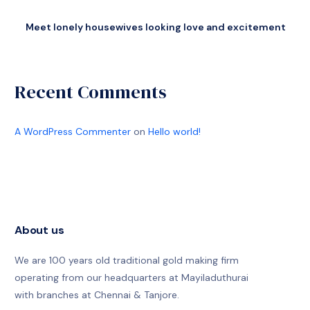
Meet lonely housewives looking love and excitement
Recent Comments
A WordPress Commenter
on
Hello world!
About us
We are 100 years old traditional gold making firm
operating from our headquarters at Mayiladuthurai
with branches at Chennai & Tanjore.