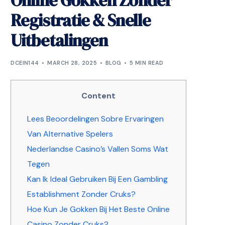
Online Gokken Zonder
Registratie & Snelle
Uitbetalingen
DCEIN144
MARCH 28, 2025
BLOG
5 MIN READ
Content
Lees Beoordelingen Sobre Ervaringen
Van Alternative Spelers
Nederlandse Casino’s Vallen Soms Wat
Tegen
Kan Ik Ideal Gebruiken Bij Een Gambling
Establishment Zonder Cruks?
Hoe Kun Je Gokken Bij Het Beste Online
Casino Zonder Cruks?