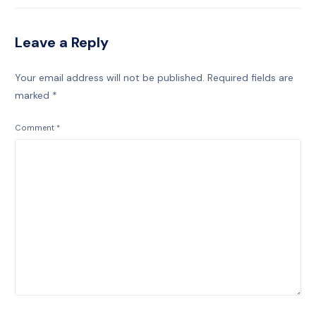
Leave a Reply
Your email address will not be published.
Required fields are
marked
*
Comment
*