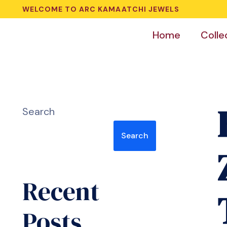
WELCOME TO ARC KAMAATCHI JEWELS
Home
Colle
Search
Search
Recent
Posts