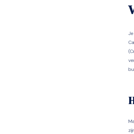
Je
Ca
(C
ve
bu
H
Ma
zi