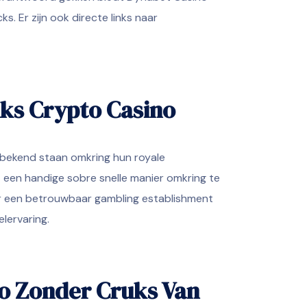
ks. Er zijn ook directe links naar
ks Crypto Casino
bekend staan omkring hun royale
een handige sobre snelle manier omkring te
oor een betrouwbaar gambling establishment
elervaring.
no Zonder Cruks Van