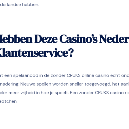
derlandse hebben.
ebben Deze Casino’s Neder
lantenservice?
t een spelaanbod in de zonder CRUKS online casino echt onder
nadering. Nieuwe spellen worden sneller toegevoegd, het aan
eler meer vrijheid in hoe je speelt. Een zonder CRUKS casino r
ädtchen.