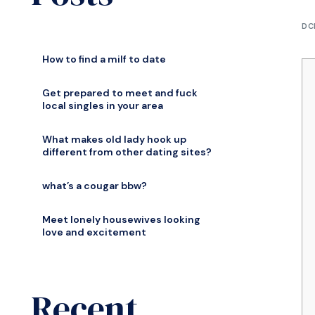
DC
How to find a milf to date
Get prepared to meet and fuck
local singles in your area
What makes old lady hook up
different from other dating sites?
what’s a cougar bbw?
Meet lonely housewives looking
love and excitement
Recent