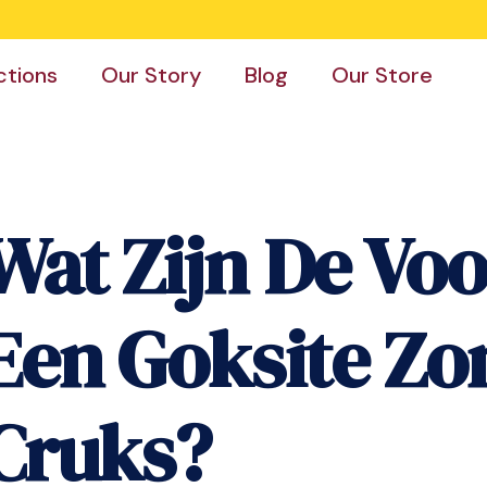
ctions
Our Story
Blog
Our Store
Wat Zijn De Vo
Een Goksite Zo
Cruks?