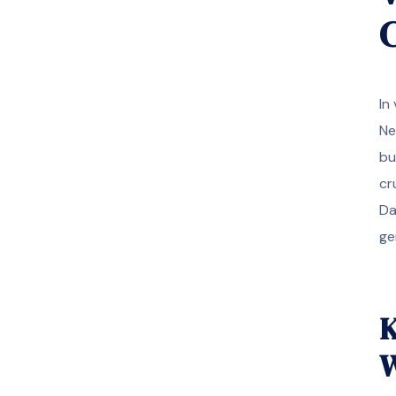
In
Ne
bu
cr
Da
ge
K
W