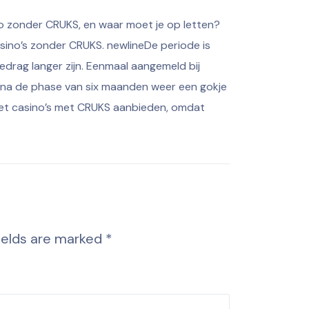
no zonder CRUKS, en waar moet je op letten?
casino’s zonder CRUKS. newlineDe periode is
edrag langer zijn. Eenmaal aangemeld bij
j na de phase van six maanden weer een gokje
ernet casino’s met CRUKS aanbieden, omdat
fields are marked
*