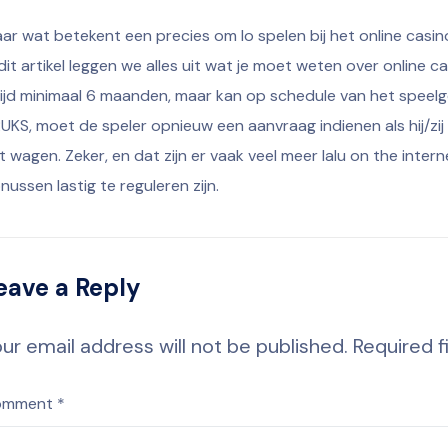
ar wat betekent een precies om lo spelen bij het online casi
 dit artikel leggen we alles uit wat je moet weten over online 
tijd minimaal 6 maanden, maar kan op schedule van het speelg
UKS, moet de speler opnieuw een aanvraag indienen als hij/zi
lt wagen. Zeker, en dat zijn er vaak veel meer lalu on the int
nussen lastig te reguleren zijn.
eave a Reply
ur email address will not be published.
Required 
omment
*