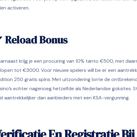
llen activeren.
 Reload Bonus
arnaast krijg je een procuring van 10% tanto €500, met daarn
lopen tot €3000. Voor nieuwe spelers will be er een aantre
dition 250 gratis spins. Met uitzondering lorrie de ontbrek
sino’s echter nagenoeg hetzelfde als Nederlandse goksites. St
el aantrekkelijker dan aanbieders met een KSA-vergunning.
erificatie En Registratie Bi