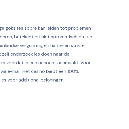
ige goksites sobre kan leiden tot problemen
voeren, betekent dit niet automatisch dat se
enlandse vergunning en hanteren strikte
ng zelf onderzoek les doen naar de
uks voordat je een account aanmaakt. Voor
 via e-mail. Het casino biedt een 100%
s voor additional beloningen.